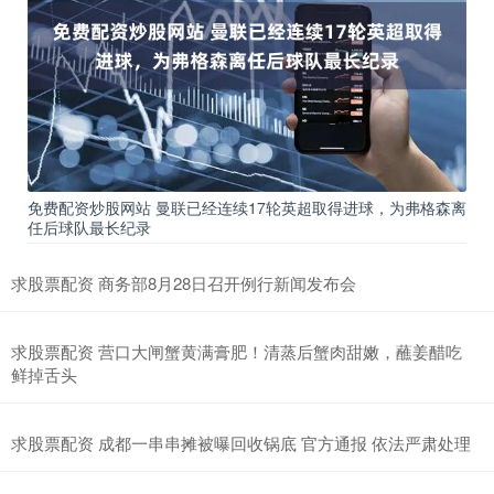
免费配资炒股网站 曼联已经连续17轮英超取得进球，为弗格森离
任后球队最长纪录
求股票配资 商务部8月28日召开例行新闻发布会
求股票配资 营口大闸蟹黄满膏肥！清蒸后蟹肉甜嫩，蘸姜醋吃
鲜掉舌头
求股票配资 成都一串串摊被曝回收锅底 官方通报 依法严肃处理