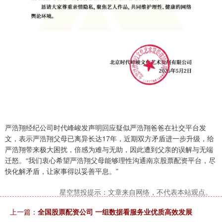
严浩翔经纪公司时代峰峻发声明回应疑似严浩翔爸爸在社交平台发
文，表示严浩翔父母已离异长达17年，近期双方矛盾进一步升级，给
严浩翔带来极大困扰，倍感为难与无助，因此遭到父亲的误解与无端
迁怒。“我们衷心希望严浩翔父母能够理性沟通南京股票配资平台，尽
快化解矛盾，让家事得以妥善平息。”
星空慧投提示：文章来自网络，不代表本站观点。
上一篇：
全国股票配资公司 一组数据看服务业优质高效发展