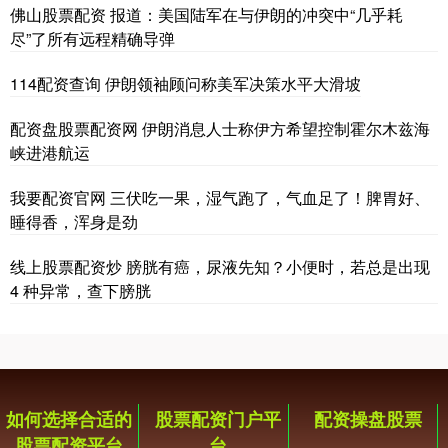
佛山股票配资 报道：美国陆军在与伊朗的冲突中“几乎耗
尽”了所有远程精确导弹
114配资查询 伊朗领袖顾问称美军决策水平大滑坡
配资盘股票配资网 伊朗消息人士称伊方希望控制霍尔木兹海
峡进港航运
我要配资官网 三伏吃一果，湿气跑了，气血足了！脾胃好、
睡得香，浑身是劲
线上股票配资炒 膀胱有癌，尿液先知？小便时，若总是出现
4 种异常，查下膀胱
如何选择合适的
股票配资门户平
配资操盘股票
股票配资平台
台