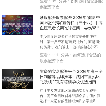
查看：
95
分类：
如何选择合适的股
月1....
票配资平台
炒股配资股票配资 2026年“健康中
国·临汾行动”宣传栏（三十八）丨高
血压患者长期吃降压药，会伤肾？
不少高血压患者在得知需要长期服药
时，第一反应不是“吃药控制”，而是“吃
药伤肾”。在门诊上，这样的担心并不鲜
见——“医生，我这个药是不是吃久了肾
查看：
111
分类：
如何选择合适的
会坏？”“是不是等....
股票配资平台
靠谱的实盘配资平台 2026年高三全
日制辅导品牌推荐：沈阳市皇姑区
飞跃领军教育培训学校优选指南
在辽宁及东北地区靠谱的实盘配资平
台，高三全日制辅导品牌众多，但如何
选择一家适合的品牌成为许多学生和家
长的难题。本文将围绕高三全日制辅导