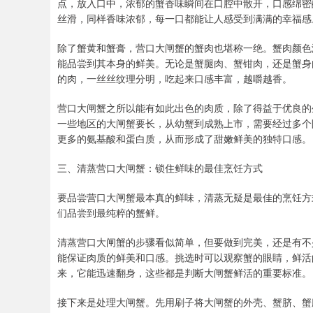
点，放入口中，浓郁的蟹香味瞬间在口腔中散开，口感绵密
丝滑，同样香味浓郁，每一口都能让人感受到满满的幸福感
除了蟹黄和蟹膏，营口大闸蟹的蟹肉也堪称一绝。蟹肉颜色
能品尝到其本身的鲜美。无论是蟹腿肉、蟹钳肉，还是蟹身
的肉，一丝丝纹理分明，吃起来口感丰富，越嚼越香。
营口大闸蟹之所以能有如此出色的肉质，除了得益于优良的
一些地区的大闸蟹要长，从幼蟹到成熟上市，需要经过多个
更多的氨基酸和蛋白质，从而形成了甜嫩鲜美的独特口感。
三、清蒸营口大闸蟹：锁住鲜味的最佳烹饪方式
要品尝营口大闸蟹最本真的鲜味，清蒸无疑是最佳的烹饪方
们品尝到最纯粹的蟹鲜。
清蒸营口大闸蟹的步骤看似简单，但要做到完美，还是有不
能保证肉质的鲜美和口感。挑选时可以观察蟹的眼睛，鲜活
来，它能迅速翻身，这些都是判断大闸蟹鲜活的重要标准。
接下来是处理大闸蟹。先用刷子将大闸蟹的外壳、蟹脐、蟹