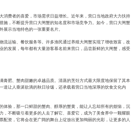
大消费者的喜爱，市场需求日益增长。近年来，营口当地政府大力扶持
措施，不断提升营口大闸蟹的知名度和市场竞争力。如今，营口大闸蟹
外展示当地特色的一张重要名片。
物流运输、餐饮服务等。许多渔民通过养殖大闸蟹实现了增收致富，改
业的发展，每年都有大量游客慕名前来营口，品尝新鲜的大闸蟹，感受
满膏肥、蟹肉甜嫩的卓越品质。清蒸的烹饪方式最大限度地保留了其本
一道让人垂涎欲滴的秋日珍馐，还承载着营口当地深厚的饮食文化内
的体验，那一口鲜甜的蟹肉、醇厚的蟹黄，能让人忘却所有的烦恼，沉
力，不断吸引着更多的人去了解它、喜爱它，成为了美食界中一颗耀眼
票配资，它将会在更广阔的舞台上绽放出更加绚丽的光彩，让更多的人