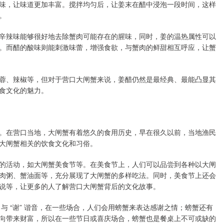
味，让味道更加丰富。搅拌均匀后，让姜末在醋中浸泡一段时间，这样
。
辛辣味能够很好地去除蟹肉可能存在的腥味，同时，姜的温热属性可以
。而醋的酸味则能刺激味蕾，增强食欲，与蟹肉的鲜甜相互呼应，让蟹
蓉、辣椒等，但对于营口大闸蟹来说，姜醋仍然是最经典、最能凸显其
食文化的魅力。
。在营口当地，大闸蟹有着悠久的食用历史，早在很久以前，当地渔民
大闸蟹相关的饮食文化和习俗。
的活动，如大闸蟹美食节等。在美食节上，人们可以品尝到各种以大闸
肉粥、蟹油面等，充分展现了大闸蟹的多样吃法。同时，美食节上还会
说等，让更多的人了解营口大闸蟹背后的文化故事。
 与 “谢” 谐音，在一些场合，人们会用螃蟹来表达感谢之情；螃蟹还有
方向带来财富，所以在一些节日或喜庆场合，螃蟹也是餐桌上不可或缺的