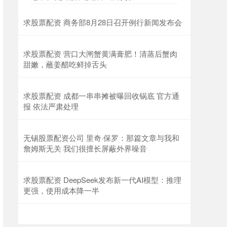
求股票配资 商务部8月28日召开例行新闻发布会
求股票配资 营口大闸蟹黄满膏肥！清蒸后蟹肉
甜嫩，蘸姜醋吃鲜掉舌头
求股票配资 成都一串串摊被曝回收锅底 官方通
报 依法严肃处理
无锡股票配资公司 里奇·保罗：那篇文章与我和
詹姆斯无关 我们很擅长屏蔽外界噪音
求股票配资 DeepSeek发布新一代AI模型：推理
更强，使用成本降一半