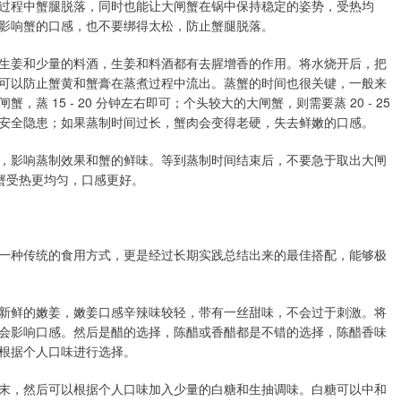
过程中蟹腿脱落，同时也能让大闸蟹在锅中保持稳定的姿势，受热均
影响蟹的口感，也不要绑得太松，防止蟹腿脱落。
生姜和少量的料酒，生姜和料酒都有去腥增香的作用。将水烧开后，把
可以防止蟹黄和蟹膏在蒸煮过程中流出。蒸蟹的时间也很关键，一般来
 15 - 20 分钟左右即可；个头较大的大闸蟹，则需要蒸 20 - 25
安全隐患；如果蒸制时间过长，蟹肉会变得老硬，失去鲜嫩的口感。
，影响蒸制效果和蟹的鲜味。等到蒸制时间结束后，不要急于取出大闸
闸蟹受热更均匀，口感更好。
一种传统的食用方式，更是经过长期实践总结出来的最佳搭配，能够极
新鲜的嫩姜，嫩姜口感辛辣味较轻，带有一丝甜味，不会过于刺激。将
会影响口感。然后是醋的选择，陈醋或香醋都是不错的选择，陈醋香味
根据个人口味进行选择。
末，然后可以根据个人口味加入少量的白糖和生抽调味。白糖可以中和