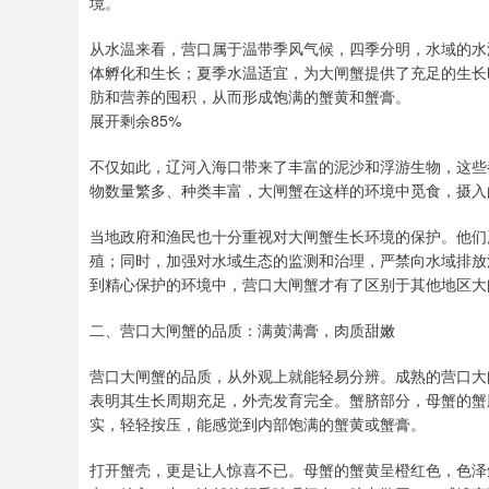
境。
从水温来看，营口属于温带季风气候，四季分明，水域的水
体孵化和生长；夏季水温适宜，为大闸蟹提供了充足的生长
肪和营养的囤积，从而形成饱满的蟹黄和蟹膏。
展开剩余85%
不仅如此，辽河入海口带来了丰富的泥沙和浮游生物，这些
物数量繁多、种类丰富，大闸蟹在这样的环境中觅食，摄入
当地政府和渔民也十分重视对大闸蟹生长环境的保护。他们
殖；同时，加强对水域生态的监测和治理，严禁向水域排放
到精心保护的环境中，营口大闸蟹才有了区别于其他地区大
二、营口大闸蟹的品质：满黄满膏，肉质甜嫩
营口大闸蟹的品质，从外观上就能轻易分辨。成熟的营口大
表明其生长周期充足，外壳发育完全。蟹脐部分，母蟹的蟹
实，轻轻按压，能感觉到内部饱满的蟹黄或蟹膏。
打开蟹壳，更是让人惊喜不已。母蟹的蟹黄呈橙红色，色泽