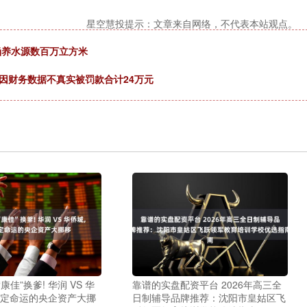
星空慧投提示：文章来自网络，不代表本站观点。
涵养水源数百万立方米
因财务数据不真实被罚款合计24万元
康佳”换爹! 华润 VS 华
靠谱的实盘配资平台 2026年高三全
决定命运的央企资产大挪
日制辅导品牌推荐：沈阳市皇姑区飞