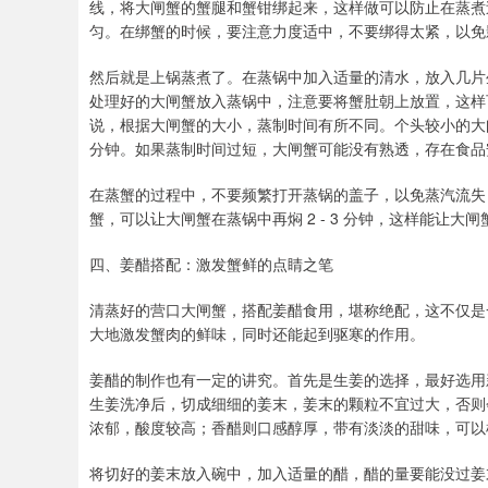
线，将大闸蟹的蟹腿和蟹钳绑起来，这样做可以防止在蒸煮
匀。在绑蟹的时候，要注意力度适中，不要绑得太紧，以免
然后就是上锅蒸煮了。在蒸锅中加入适量的清水，放入几片
处理好的大闸蟹放入蒸锅中，注意要将蟹肚朝上放置，这样
说，根据大闸蟹的大小，蒸制时间有所不同。个头较小的大闸蟹，蒸
分钟。如果蒸制时间过短，大闸蟹可能没有熟透，存在食品
在蒸蟹的过程中，不要频繁打开蒸锅的盖子，以免蒸汽流失
蟹，可以让大闸蟹在蒸锅中再焖 2 - 3 分钟，这样能让大
四、姜醋搭配：激发蟹鲜的点睛之笔
清蒸好的营口大闸蟹，搭配姜醋食用，堪称绝配，这不仅是
大地激发蟹肉的鲜味，同时还能起到驱寒的作用。
姜醋的制作也有一定的讲究。首先是生姜的选择，最好选用
生姜洗净后，切成细细的姜末，姜末的颗粒不宜过大，否则
浓郁，酸度较高；香醋则口感醇厚，带有淡淡的甜味，可以
将切好的姜末放入碗中，加入适量的醋，醋的量要能没过姜