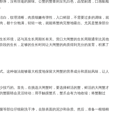
醇厚，没有丝毫的腥味。公蟹的蟹膏则呈乳白色，晶莹剔透，口感黏糯
。
洁白，纹理清晰，肉质细嫩有弹性，入口鲜甜，不需要过多的调味，就
肉，都十分饱满，轻轻一吮，就能将蟹肉完整地吸出。尤其是蟹身部分
生长环境，还与其生长周期长有关。营口大闸蟹的生长周期通常比其他
阶段的生长，足够的生长时间让大闸蟹的肉质得到充分的发育，积累了
式。这种做法能够最大程度地保留大闸蟹的营养成分和原始风味，让人
少技巧的。首先，在挑选大闸蟹时，要选择鲜活的蟹，鲜活的大闸蟹才
的蟹眼睛会灵活转动；用手触摸蟹爪，蟹爪会有力地收缩；将蟹翻过
腿等部位仔细刷洗干净，去除表面的泥沙和杂质。然后，准备一根细棉