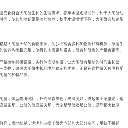
温变化符合大闸蟹生长的生理需求。春季水温逐渐回升，利于大闸蟹幼
时间，使其能够积累足够的营养；秋季水温慢慢下降，大闸蟹会加速脂
都是大闸蟹天然的食物来源。泥沙中富含多种矿物质和有机质，浮游生
的营养均衡且充足，使得其肉质更加紧实，蟹黄和蟹膏的产量也更高。
严格控制捕捞强度，实行休渔期制度，让大闸蟹有足够的时间生长繁
污染物，确保大闸蟹生长环境的稳定和优良。正是在这样得天独厚且受
闸蟹的独特品质。
闸蟹，体型饱满健壮，外壳呈青灰色，光泽度好，摸起来手感坚硬，这
脐呈圆形，公蟹的蟹脐呈尖形，无论是母蟹还是公蟹，脐部都比较厚
鲜亮，质地细腻，满满的占据了蟹壳内部的大部分空间，用筷子挑起一