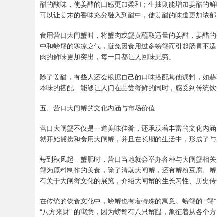
醋的酸味，使姜醋的口感更加柔和；生抽则能增加姜醋的鲜
可以让姜末的香味充分融入到醋中，使姜醋的味道更加浓郁
食用营口大闸蟹时，将蟹肉或蟹黄蘸取适量的姜醋，姜醋的
中和螃蟹的寒凉之气，避免因食用过多螃蟹而引起肠胃不适
肉的鲜味更加突出，每一口都让人回味无穷。
除了姜醋，有些人还会根据自己的口味搭配其他调料，如蒜
本味的搭配，能够让人们在品尝蟹鲜的同时，感受到传统饮
五、营口大闸蟹的文化内涵与市场价值
营口大闸蟹不仅是一道美味佳肴，还承载着丰富的文化内涵
就开始捕捞和食用大闸蟹，并且在长期的生活中，形成了与
每到秋风起，蟹肥时，营口当地就会举办各种与大闸蟹相关
蟹为原料制作的美食，除了清蒸大闸蟹，还有蟹粉豆腐、蟹
有关于大闸蟹文化的展览，介绍大闸蟹的生长习性、历史传
在传统的饮食文化中，螃蟹也有着特殊的寓意。螃蟹的 “蟹”
“八方来财” 的寓意，因为螃蟹有八只蟹腿，象征着从各个