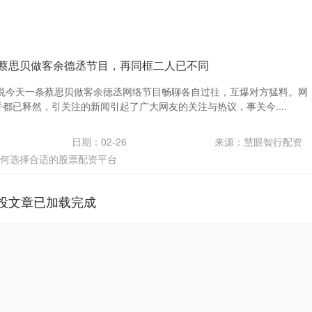
 蔡思贝做客余德丞节目，再同框二人已不同
话说今天一条蔡思贝做客余德丞网络节目畅聊各自过往，互爆对方猛料。网
都已释然，引关注的新闻引起了广大网友的关注与热议，事关今....
日期：02-26
来源：慧眼智行配资
何选择合适的股票配资平台
投文章已加载完成