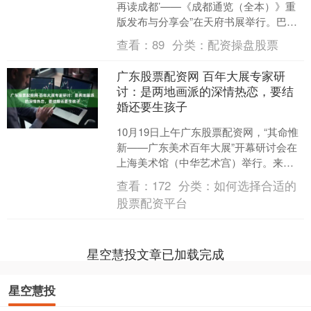
再读成都’——《成都通览（全本）》重
版发布与分享会”在天府书展举行。巴蜀
文化学者袁庭栋，成都大学教授王亦歌
查看：
89
分类：
配资操盘股票
和原书作者傅....
广东股票配资网 百年大展专家研
讨：是两地画派的深情热恋，要结
婚还要生孩子
10月19日上午广东股票配资网，“其命惟
新——广东美术百年大展”开幕研讨会在
上海美术馆（中华艺术宫）举行。来自
广东、上海及全国各地30多位学者、艺
查看：
172
分类：
如何选择合适的
术家与策展人围....
股票配资平台
星空慧投文章已加载完成
星空慧投